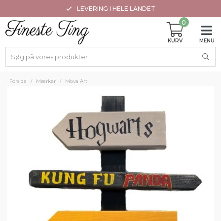
LEVERING I HELE LANDET
0
Forside
/
Mærker
/
Mova Art