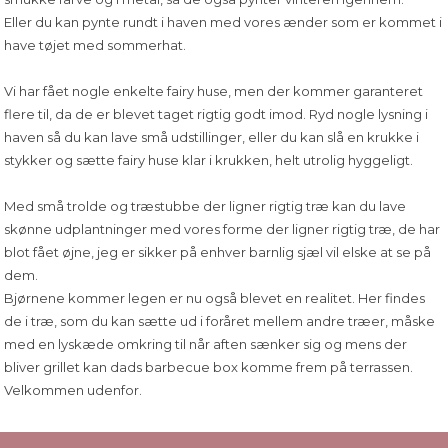
Eller du kan pynte rundt i haven med vores ænder som er kommet i
have tøjet med sommerhat.
Vi har fået nogle enkelte fairy huse, men der kommer garanteret
flere til, da de er blevet taget rigtig godt imod. Ryd nogle lysning i
haven så du kan lave små udstillinger, eller du kan slå en krukke i
stykker og sætte fairy huse klar i krukken, helt utrolig hyggeligt.
Med små trolde og træstubbe der ligner rigtig træ kan du lave
skønne udplantninger med vores forme der ligner rigtig træ, de har
blot fået øjne, jeg er sikker på enhver barnlig sjæl vil elske at se på
dem.
Bjørnene kommer legen er nu også blevet en realitet. Her findes
de i træ, som du kan sætte ud i foråret mellem andre træer, måske
med en lyskæde omkring til når aften sænker sig og mens der
bliver grillet kan dads barbecue box komme frem på terrassen.
Velkommen udenfor.