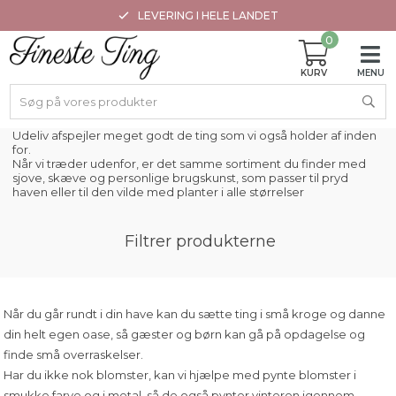
LEVERING I HELE LANDET
0
Udeliv afspejler meget godt de ting som vi også holder af inden
for.
Når vi træder udenfor, er det samme sortiment du finder med
sjove, skæve og personlige brugskunst, som passer til pryd
haven eller til den vilde med planter i alle størrelser
Filtrer produkterne
Når du går rundt i din have kan du sætte ting i små kroge og danne
din helt egen oase, så gæster og børn kan gå på opdagelse og
finde små overraskelser.
Har du ikke nok blomster, kan vi hjælpe med pynte blomster i
smukke farve og i metal, så de også pynter vinteren igennem.