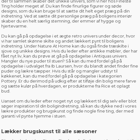
der til sammen skaber det unikke univers, som vi her hos Fineste
Ting holder meget af. Du kan finde finurlige figurer og søde
designs, som du kan bruge til at sætte dit helt eget præg på din
indretning. Ved at sætte dit personlige præg på boligens interiør
skaber du en helt særlig stemning, der emmer af hygge og
hjertevarme.
Du kan gå på opdagelse i et ægte retro univers under
decor
, hvor
vi har samlet skønne skilte og andet lækkert pynt til boligens
indretning. Under
Nature At Home
kan du også finde træskilte i
sjove og unikke designs. Hvis du leder efter antikke møbler, der har
fået nyt liv, kan du prøve at gå på opdagelse i
Antiquas univers
.
Mangler du nye puder til stuen? Så kan du med fordel
gå på
opdagelse i udvalget fra Ib Laursen
, hvor du blandt andet finder
fine
puder og lækre tæpper
. Hvis du står og mangler udstyr til
køkkenet, kan du med fordel gå på opdagelse i kategorien
Pottery
. Er du derimod på udkig efter at tilføje din bolig mere farve
og sætte kulør på hverdagen, er produkterne fra
Rice
et oplagt
bud.
Uanset om du leder efter noget nyt og lækkert til dig selv eller blot
søger inspiration til din boligindretning, så kan du dykke ned i vores
lækre produkter og brugskunst og finde nogle fine ting, der med
garanti vil pynte hjemme i stuen.
Lækker brugskunst til alle sæsoner