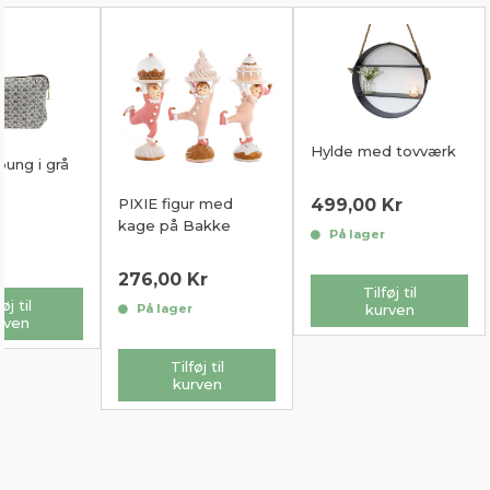
Hylde med tovværk
ung i grå
499,00
Kr
PIXIE figur med
r
kage på Bakke
På lager
r
276,00
Kr
Tilføj til
øj til
kurven
På lager
rven
Tilføj til
kurven