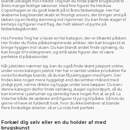
Blandt udvalget hos Fineste Ting kan du finde pænt brugskunst til
årets mange festlige sæsoner.
Med fine figurer fra Medusa
Copenhagen
er du godt klædt på til årets fødselsdage. Her har
skaberne bag brandet skabt et finurligt univers, der bringer smil på
læben og en festlig stemning ind i hjemmet. Du kan finde stager til
kertelys og figurer med flag, der helt sikkert vil pynte på
fødselsdagsbordet.
Hos Fineste Ting har vi lavet en hel kategori, der er tiltænkt
påsken
.
Her finder du flotte påskeinspirerede artikler, der kan bruges til at
bringe hyggen ind i stuen. Du kan blandt andet finde ophæng, du
kan bruge til troldegrenen, og små søde figurer der vil være
perfekte til påskebordet.
Når juletiden nærmer sig, kan du også finde
skønt julepynt online
,
under vores kategori juletid. Her har vi samlet unikke produkter fra
vores forskellige brands, så du kan få julehyggen med hjem. Der
findes ikke noget mere hyggeligt end december måned med
yndigt pynt, varme drikke og hygge under lune tæpper. Du kan i
denne kategori derfor finde ophæng, stager og bordpynt, så du
kan komme i julehumør og samtidig have noget flot at se på.
La
Vida
har både de sødeste små figurer til jul og til påske. Så hvis du
gerne vil have et fuldendt look, hvor du ikke behøver at blande
flere forskellige stilarter, så er La Vida helt perfekt.
Forkæl dig selv eller en du holder af med
brugskunst