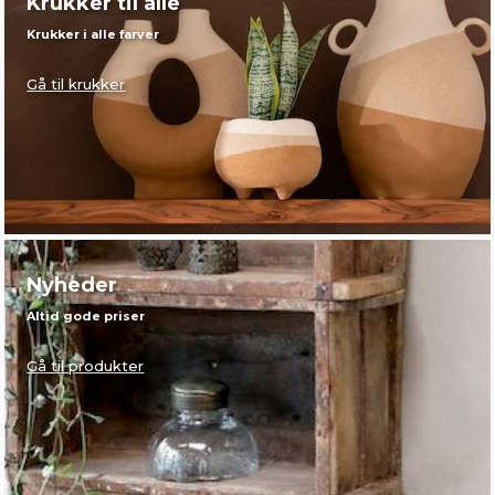
Krukker til alle
Krukker i alle farver
Gå til krukker
Nyheder
Altid gode priser
Gå til produkter