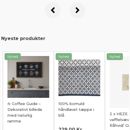
Nyeste produkter
Nyhed
Nyhed
Guide –
100% bomuld
 billede
håndlavet tæppe i
2 x HEZE karklud,
lig
blå
vafflelvævet
Råhvid/ Grøn
229,00 Kr