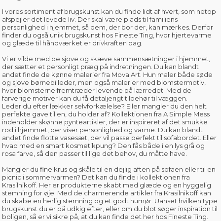
I vores sortiment af brugskunst kan du finde lidt af hvert, som netop
afspejler det levede liv. Der skal være plads til familiens
personlighed i hjemmet, så dem, der bor der, kan mærkes. Derfor
finder du også unik brugskunst hos Fineste Ting, hvor hjertevarme
og glæde til håndværket er drivkraften bag.
Vi er vilde med de sjove og skæve sammensætninger i hjemmet,
der sætter et personligt præg på indretningen. Du kan blandt
andet finde de
kønne malerier fra Mova Art
. Hun maler både søde
og sjove børnebilleder, men også malerier med blomstermotiv,
hvor blomsterne fremtræder levende på lærredet. Med de
farverige motiver kan du få detaljerigt tilbehør til væggen.
Leder du efter lækker selvforkælelse? Eller mangler du den helt
perfekte gave til en, du holder af?
Kollektionen fra A Simple Mess
indeholder skønne pynteartikler, der er inspireret af det smukke
rod i hjemmet, der viser personlighed og varme. Du kan blandt
andet finde flotte vasesæt, der vil passe perfekt til sofabordet. Eller
hvad med en smart kosmetikpung? Den fås både i en lys grå og
rosa farve, så den passer til lige det behov, du måtte have.
Mangler du fine krus og skåle til en dejlig aften på sofaen eller til en
picnic i sommervarmen? Det kan du finde i kollektionen fra
Krasilnikoff. Her er produkterne skabt med glæde og en hyggelig
stemning for øje. Med de
charmerende artikler fra Krasilnikoff
kan
du skabe en herlig stemning og et godt humør. Uanset hvilken type
brugskunst du er på udkig efter, eller om du blot søger inspiration til
boligen, så er vi sikre på, at du kan finde det her hos Fineste Ting.