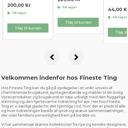
Kr
På lager
44,00 Kr
r
På lager
Tiløj til kurven
il kurven
Tiløj til kurven
Velkommen indenfor hos Fineste Ting
Hos Fineste Ting kan du gå på opdagelse i et unikt univers af
charmerende brugskunst,
pyntegenstande
og
møbler til din bolig
.
Vores produkter og brugskunst er nøje udvalgt med den hyggelige
stemning og den hjertevarme indretning for øje. Her hos Fineste
Ting er vi særligt glade for det hjemlige rod, hvor der er plads til alle,
og hvor indretningen består af sjove og skæve sammensætninger,
der viser familiens personlighed frem på bedste vis.
Vi har sammensat skønne kollektioner fra
nye og kendte designere
,