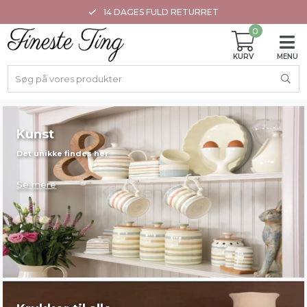
14 DAGES FULD RETURRET
0
Kunst
Det unikke findes her
Se mere