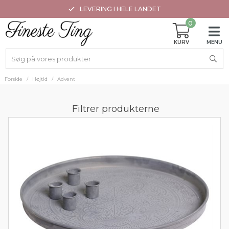
LEVERING I HELE LANDET
0
Forside
/
Højtid
/
Advent
Filtrer produkterne