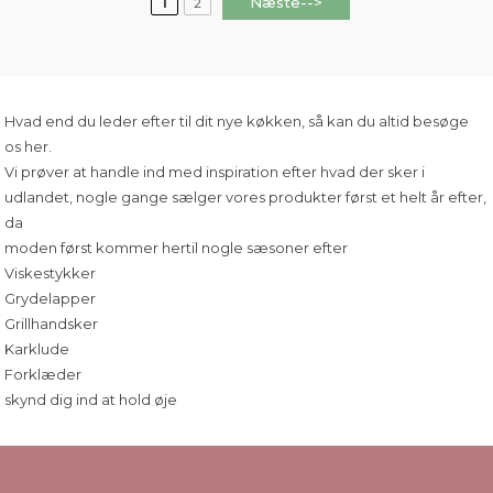
Næste-->
1
2
Hvad end du leder efter til dit nye køkken, så kan du altid besøge
os her.
Vi prøver at handle ind med inspiration efter hvad der sker i
udlandet, nogle gange sælger vores produkter først et helt år efter,
da
moden først kommer hertil nogle sæsoner efter
Viskestykker
Grydelapper
Grillhandsker
Karklude
Forklæder
skynd dig ind at hold øje