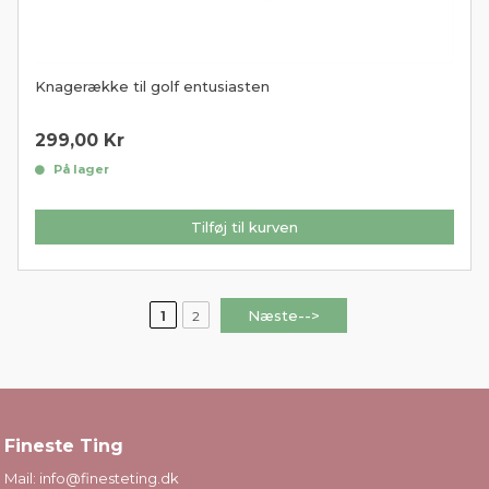
Knagerække til golf entusiasten
299,00
Kr
På lager
Tilføj til kurven
Næste-->
1
2
Fineste Ting
Mail:
info@finesteting.dk