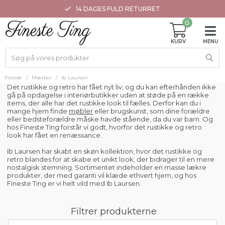
14 DAGES FULD RETURRET
0
Forside
/
Mærker
/
Ib Laursen
Det rustikke og retro har fået nyt liv, og du kan efterhånden ikke
gå på opdagelse i interiørbutikker uden at støde på en række
items, der alle har det rustikke look til fælles. Derfor kan du i
mange hjem finde
møbler
eller brugskunst, som dine forældre
eller bedsteforældre måske havde stående, da du var barn. Og
hos Fineste Ting forstår vi godt, hvorfor det rustikke og retro
look har fået en renæssance.
Ib Laursen har skabt en skøn kollektion, hvor det rustikke og
retro blandes for at skabe et unikt look, der bidrager til en mere
nostalgisk stemning. Sortimentet indeholder en masse lækre
produkter, der med garanti vil klæde ethvert hjem, og hos
Fineste Ting er vi helt vild med Ib Laursen.
Filtrer produkterne