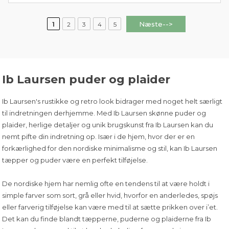
Næste-->
1
2
3
4
5
Ib Laursen puder og plaider
Ib Laursen's rustikke og retro look bidrager med noget helt særligt
til indretningen derhjemme. Med Ib Laursen
skønne puder og
plaider
, herlige detaljer og unik brugskunst fra Ib Laursen kan du
nemt pifte din indretning op. Især i de hjem, hvor der er en
forkærlighed for den nordiske minimalisme og stil, kan Ib Laursen
tæpper og puder være en perfekt tilføjelse.
De nordiske hjem har nemlig ofte en tendens til at være holdt i
simple farver som sort, grå eller hvid, hvorfor en anderledes, spøjs
eller farverig tilføjelse kan være med til at sætte prikken over i’et.
Det kan du finde blandt tæpperne, puderne og plaiderne fra Ib