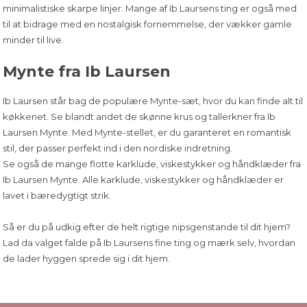
minimalistiske skarpe linjer. Mange af Ib Laursens ting er også med
til at bidrage med en nostalgisk fornemmelse, der vækker gamle
minder til live.
Mynte fra Ib Laursen
Ib Laursen står bag de populære Mynte-sæt, hvor du kan finde
alt til
køkkenet
. Se blandt andet de skønne krus og tallerkner fra Ib
Laursen Mynte. Med Mynte-stellet, er du garanteret en romantisk
stil, der passer perfekt ind i den nordiske indretning.
Se også de mange flotte karklude, viskestykker og håndklæder fra
Ib Laursen Mynte. Alle karklude, viskestykker og håndklæder er
lavet i bæredygtigt strik.
Så er du på udkig efter
de helt rigtige nipsgenstande
til dit hjem?
Lad da valget falde på Ib Laursens fine ting og mærk selv, hvordan
de lader hyggen sprede sig i dit hjem.