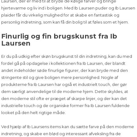
Laursen, der er med til at bryde de kølige farver og bringe
hjertevarme og liv ind i boligen. Med Ib Laursen puder og Ib Laursen
plaider får du virkelig mulighed for at skabe en fantastisk og
personlig indretning, som kan få din bolig til at føles som et hjem.
Finurlig og fin brugskunst fra Ib
Laursen
Er du på udkig efter
skøn brugskunst til din indretning
, kan du med
fordel gå på opdagelse i kollektionen fra Ib Laursen, der blandt
andet indeholder søde finurlige figurer, der kan bryde med den
stringente stil og give boligen mere personlighed. Nogle af
produkterne fra Ib Laursen har også et industrielt touch, der gør
dem særligt anvendelige til de moderne hjem. Dette skyldes, at
den moderne stil ofte er præget af skarpe linjer, og der kan det
industrielle touch og de organiske former fra Ib Laursen fuldende
looket på den helt rigtige måde.
Ved hjælp af Ib Laursens items kan du sætte farve på den moderne
indretning, og skabe en blød og interessant afveksling fra de