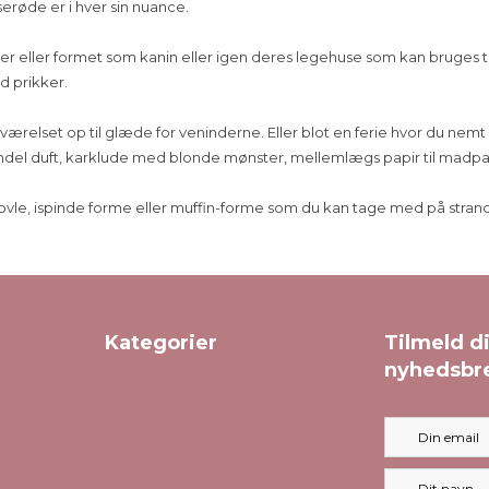
erøde er i hver sin nuance.
er eller formet som kanin eller igen deres legehuse som kan bruges
d prikker.
 værelset op til glæde for veninderne. Eller blot en ferie hvor du ne
del duft, karklude med blonde mønster, mellemlægs papir til madpa
, ispinde forme eller muffin-forme som du kan tage med på stranden. 
Kategorier
Tilmeld d
nyhedsbr