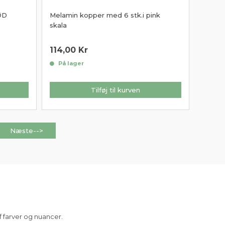
ØD
Melamin kopper med 6 stk.i pink
skala
114,00
Kr
På lager
Tilføj til kurven
Næste-->
af farver og nuancer.