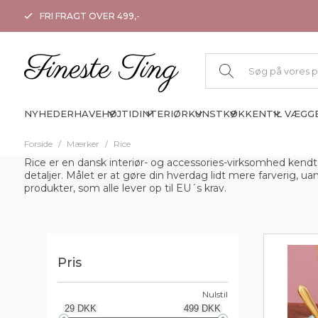
FRI FRAGT OVER 499,-
NYHEDER
HAVE
HØJTID
INTERIØR
KUNST
KØKKEN
TIL VÆGG
Forside
/
Mærker
/
Rice
Rice er en dansk interiør- og accessories-virksomhed kendt
detaljer. Målet er at gøre din hverdag lidt mere farverig, ua
produkter, som alle lever op til EU´s krav.
Pris
Nulstil
29
DKK
499
DKK