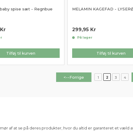
baby spise sæt - Regnbue
MELAMIN KAGEFAD - LYSER
Kr
299,95
Kr
r
På lager
Tilføj til kurven
Tilføj til kurven
<--Forrige
1
2
3
4
umør af at se på deres produkter, hvor du altid er garanteret et væld 