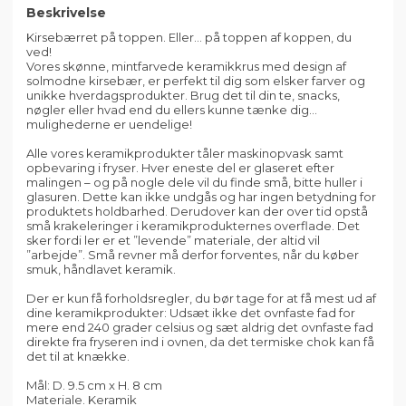
Beskrivelse
Kirsebærret på toppen. Eller... på toppen af koppen, du
ved!
Vores skønne, mintfarvede keramikkrus med design af
solmodne kirsebær, er perfekt til dig som elsker farver og
unikke hverdagsprodukter. Brug det til din te, snacks,
nøgler eller hvad end du ellers kunne tænke dig…
mulighederne er uendelige!
Alle vores keramikprodukter tåler maskinopvask samt
opbevaring i fryser. Hver eneste del er glaseret efter
malingen – og på nogle dele vil du finde små, bitte huller i
glasuren. Dette kan ikke undgås og har ingen betydning for
produktets holdbarhed. Derudover kan der over tid opstå
små krakeleringer i keramikprodukternes overflade. Det
sker fordi ler er et ”levende” materiale, der altid vil
”arbejde”. Små revner må derfor forventes, når du køber
smuk, håndlavet keramik.
Der er kun få forholdsregler, du bør tage for at få mest ud af
dine keramikprodukter: Udsæt ikke det ovnfaste fad for
mere end 240 grader celsius og sæt aldrig det ovnfaste fad
direkte fra fryseren ind i ovnen, da det termiske chok kan få
det til at knække.
Mål: D. 9.5 cm x H. 8 cm
Materiale. Keramik