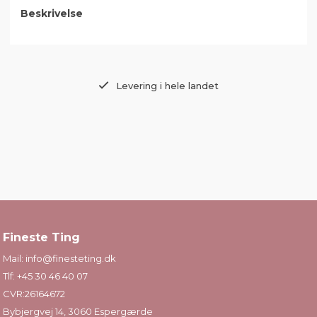
Beskrivelse
Levering i hele landet
Fineste Ting
Mail:
info@finesteting.dk
Tlf:
+45 30 46 40 07
CVR:26164672
Bybjergvej 14, 3060 Espergærde