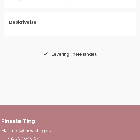
Beskrivelse
Levering i hele landet
Fineste Ting
Mail:
info@finesteting.dk
Tlf:
+45 30 46 40 07