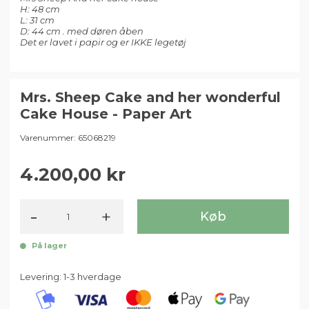
H: 48 cm
L: 31 cm
D: 44 cm . med døren åben
Det er lavet i papir og er IKKE legetøj
Mrs. Sheep Cake and her wonderful
Cake House - Paper Art
Varenummer:
65068219
4.200,00
-
+
Køb
På lager
Levering: 1-3 hverdage