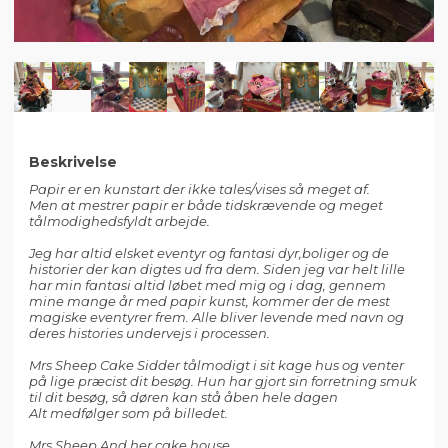
Beskrivelse
Papir er en kunstart der ikke tales/vises så meget af.
Men at mestrer papir er både tidskrævende og meget
tålmodighedsfyldt arbejde.
Jeg har altid elsket eventyr og fantasi dyr,boliger og de
historier der kan digtes ud fra dem. Siden jeg var helt lille
har min fantasi altid løbet med mig og i dag, gennem
mine mange år med papir kunst, kommer der de mest
magiske eventyrer frem. Alle bliver levende med navn og
deres histories undervejs i processen.
Mrs Sheep Cake Sidder tålmodigt i sit kage hus og venter
på lige præcist dit besøg. Hun har gjort sin forretning smuk
til dit besøg, så døren kan stå åben hele dagen
Alt medfølger som på billedet.
Mrs Sheep And her cake house