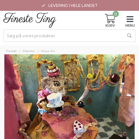
LEVERING I HELE LANDET
0
Forside
/
Mærker
/
Mova Art