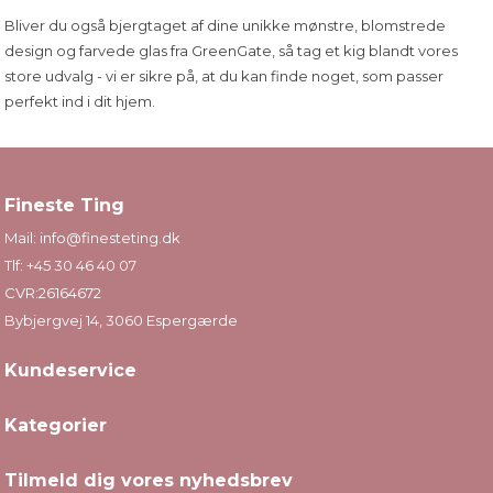
Bliver du også bjergtaget af dine unikke mønstre, blomstrede
design og farvede glas fra GreenGate, så tag et kig blandt vores
store udvalg - vi er sikre på, at du kan finde noget, som passer
perfekt ind i dit hjem.
Fineste Ting
Mail:
info@finesteting.dk
Tlf:
+45 30 46 40 07
CVR:26164672
Bybjergvej 14, 3060 Espergærde
Kundeservice
Kategorier
Tilmeld dig vores nyhedsbrev