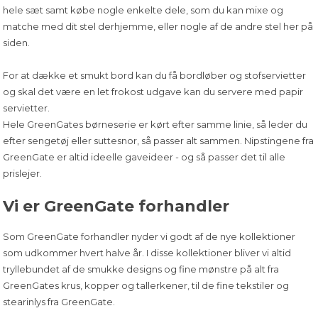
hele sæt samt købe nogle enkelte dele, som du kan mixe og
matche med dit stel derhjemme, eller
nogle af de andre stel her på
siden
.
For at dække et smukt bord kan du få bordløber og stofservietter
og skal det være en let frokost udgave kan du servere med papir
servietter.
Hele GreenGates
børneserie
er kørt efter samme linie, så
leder du
efter sengetøj
eller
suttesnor
, så passer alt sammen. Nipstingene fra
GreenGate er altid ideelle gaveideer - og så passer det til alle
prislejer.
Vi er GreenGate forhandler
Som GreenGate forhandler nyder vi godt af de nye kollektioner
som udkommer hvert halve år. I disse kollektioner bliver vi altid
tryllebundet af de smukke designs og fine mønstre på alt fra
GreenGates krus, kopper og tallerkener, til de fine tekstiler og
stearinlys fra GreenGate.