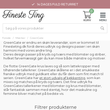
14 DAGES FULD RETURRET
0
Forside
/
Mærker
/
GreenGate
GreenGate er endnu en skøn leverandør, som er kommet til
Finesteting.dk fordi deres udtryk og designs passer i en skøn
harmoni med vores andre ting.
Deres design passer på kryds og tværs med blomster og striber,
hvilket farvemæssigt gør du kan mixe både mønstre og motiver.
De flotte GreenGate krus laves og så som lattekropper med
tilhørende tallerkner. GreenGate skålene er i det smukkeste
franske udtryk med guldkant eller du får dem som fint match til
serien. GreenGate har
et stort udvalg af køkkenting
, som kan
mixes og matches på kryds og tværs. Det fine udtryk fra
GreenGates tallerkener med blomster og krus med blomster,
står fantastisk sammen med stentøj, hvor det maskuline og
feminine bliver matchet på bedste vis.
Filtrer produkterne