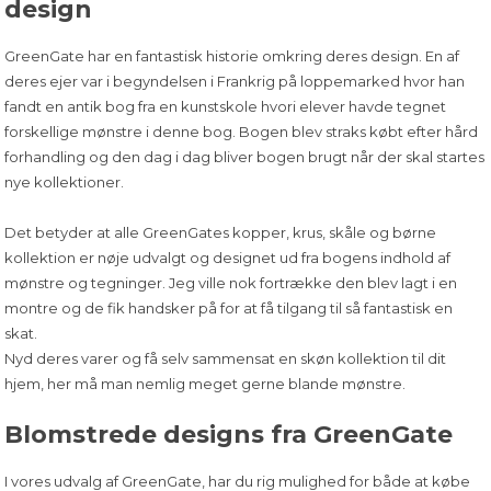
design
GreenGate har en fantastisk historie omkring deres design. En af
deres ejer var i begyndelsen i Frankrig på loppemarked hvor han
fandt en antik bog fra en kunstskole hvori elever havde tegnet
forskellige mønstre i denne bog. Bogen blev straks købt efter hård
forhandling og den dag i dag bliver bogen brugt når der skal startes
nye kollektioner.
Det betyder at alle GreenGates kopper, krus, skåle og børne
kollektion er nøje udvalgt og designet ud fra bogens indhold af
mønstre og tegninger. Jeg ville nok fortrække den blev lagt i en
montre og de fik handsker på for at få tilgang til så fantastisk en
skat.
Nyd deres varer og få selv sammensat en skøn kollektion til dit
hjem, her må man nemlig meget gerne blande mønstre.
Blomstrede designs fra GreenGate
I vores udvalg af GreenGate, har du rig mulighed for både at købe