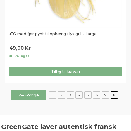
ÆG med fjer pynt til ophæng i lys gul - Large
49,00
Kr
På lager
Tilføj til kurven
<--Forrige
1
2
3
4
5
6
7
8
GreenGate laver autentisk fransk