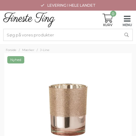
LEVERING I HELE LANDET
0
Forside
/
Mærker
/
J-Line
Nyhed