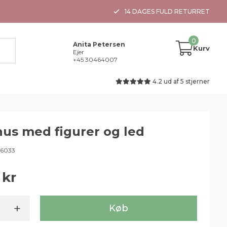
14 DAGES FULD RETURRET
0
Anita Petersen
Kurv
Ejer
+45 30464007
4.2 ud af 5 stjerner
hus med figurer og led
96033
+
Køb