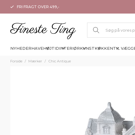
FRI FRAGT OVER 499,-
NYHEDER
HAVE
HØJTID
INTERIØR
KUNST
KØKKEN
TIL VÆGG
Forside
/
Mærker
/
Chic Antique