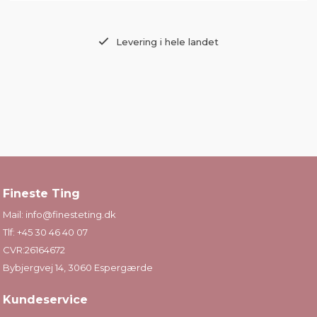
Levering i hele landet
Fineste Ting
Mail:
info@finesteting.dk
Tlf:
+45 30 46 40 07
CVR:26164672
Bybjergvej 14, 3060 Espergærde
Kundeservice