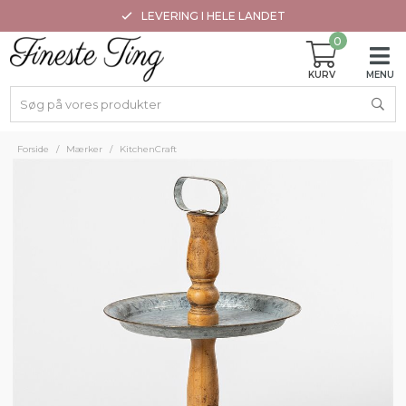
LEVERING I HELE LANDET
0
Forside
/
Mærker
/
KitchenCraft